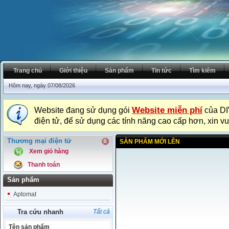
Trang chủ
Giới thiệu
Sản phẩm
Tin tức
Tìm kiếm
Hôm nay, ngày 07/08/2026
Website miễn phí
Website đang sử dụng gói
của DI
điện tử, để sử dụng các tính năng cao cấp hơn, xin vu
Thương mại điện tử
SẢN PHẨM MỚI LÊN
Xem giỏ hàng
Thanh toán
Sản phẩm
Aptomat
Tra cứu nhanh
Tất cả
Tên sản phẩm