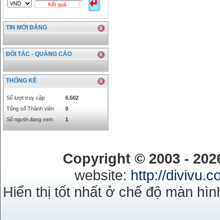
Kết quả
THB
666.2
786.99
CAD
17223.74
18058.21
TIN MỚI ĐĂNG
CHF
23161.62
24283.77
DKK
0
3531.88
INR
0
340.14
ĐỐI TÁC - QUẢNG CÁO
KRW
18.01
21.12
KWD
0
79758.97
THỐNG KÊ
MYR
0
5808.39
NOK
0
2658.47
Số lượt truy cập
6.502
RMB
3272
1
Tổng số Thành viên
0
RUB
0
418.79
Số người đang xem
1
SAR
0
6457
SEK
0
2503.05
Copyright © 2003 - 20
website:
http://divivu.
Hiển thị tốt nhất ở chế độ màn hìn