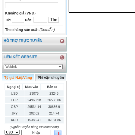
Khoảng giá (VNĐ)
Từ:
Đến:
Theo hãng sản xuất
(Xem/Ẩn)
HỖ TRỢ TRỰC TUYẾN
LIÊN KẾT WEBSITE
Tỷ giá N.tệ/Vàng
Phí vận chuyển
Ngoại tệ
Mua vào
Bán ra
USD
23075
23245
EUR
24960.98
26533.06
GBP
29534.14
30656.9
JPY
202.02
214.74
AUD
15386.41
16131.86
HKD
2906.04
3028.6
(Nguồn: Ngân hàng vietcombank)
SGD
16755.29
17427.08